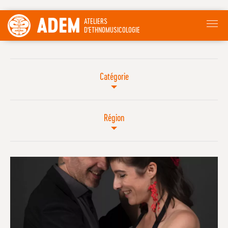
ADEM
ATELIERS
D'ETHNOMUSICOLOGIE
Catégorie
Région