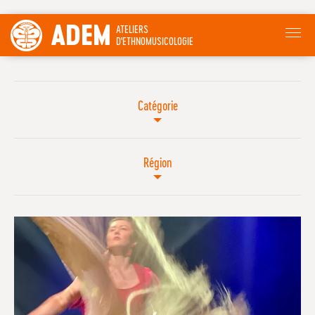
ADEM
ATELIERS
D'ETHNOMUSICOLOGIE
Catégorie
Région