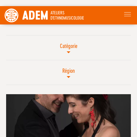
ADEM
ATELIERS
D'ETHNOMUSICOLOGIE
Catégorie
Région