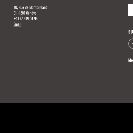
10, Rue de Montbrillant
CH-1201 Genève
+41 22 919 04 94
S'
Email
SU
Me