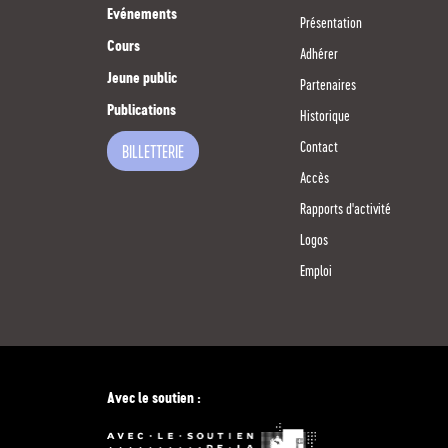
Evénements
Présentation
Cours
Adhérer
Jeune public
Partenaires
Publications
Historique
Contact
BILLETTERIE
Accès
Rapports d'activité
Logos
Emploi
Avec le soutien :