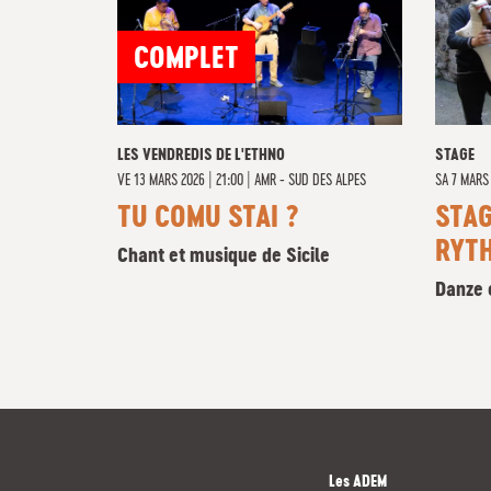
COMPLET
LES VENDREDIS DE L'ETHNO
STAGE
VE
13 MARS 2026 | 21:00
|
AMR - SUD DES ALPES
SA
7 MARS 
TU COMU STAI ?
STAG
RYT
Chant et musique de Sicile
Danze e
Les ADEM