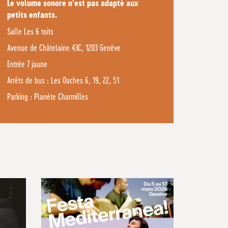
Le volume sonore n’est pas adapté aux
petits enfants.
Salle Les 6 toits
Avenue de Châtelaine 43C, 1203 Genève
Entrée 7 jaune
Arrêts de bus : Les Ouches 6, 19, 22, 51
Parking : Planète Charmilles