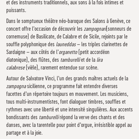
et des instruments traditionnels, aux sons à la fois intimes et
puissants.
Dans le somptueux théâtre néo-baroque des Salons à Genève, ce
concert offre l’occasion de découvrir les
zampognari
(sonneurs de
cornemuse) de Basilicate, de Calabre et de Sicile, rejoints par le
souffle polyphonique des
launeddas
– les triples clarinettes de
Sardaigne – aux côtés de l’
organetto
(petit accordéon
diatonique), des flûtes, des
tamburelli
et de la
lira
calabrese
(vièle), rarement entendue sur scène.
Autour de Salvatore Vinci, l’un des grands maîtres actuels de la
zampogna
sicilienne, ce programme fait entendre diverses
facettes d’un répertoire toujours en mouvement. Les musiciens,
tous multi-instrumentistes, font dialoguer timbres, souffles et
rythmes avec une liberté et une intensité singulières. Aux accents
bondissants des
tamburelli
répond la verve des chants et des
danses, avec la tarentelle pour point d’orgue, irrésistible appel au
partage et à la joie.