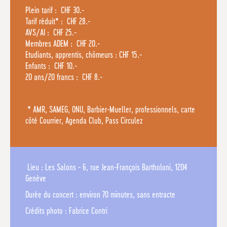
Plein tarif : CHF 30.-
Tarif réduit* : CHF 28.-
AVS/AI : CHF 25.-
Membres ADEM : CHF 20.-
Etudiants, apprentis, chômeurs : CHF 15.-
Enfants : CHF 10.-
20 ans/20 francs : CHF 8.-
* AMR, SAMEG, ONU, Barbier-Mueller, professionnels, carte
côté Courrier, Agenda Club, Pass Circulez
Lieu : Les Salons - 6, rue Jean-François Bartholoni, 1204
Genève
Durée du concert : environ 70 minutes, sans entracte
Crédits photo : Fabrice Contri