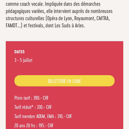
comme coach vocale. Impliquée dans des démarches
pédagogiques variées, elle intervient auprès de nombreuses
structures culturelles (Opéra de Lyon, Royaumont, CMTRA,
FAMDT...) et festivals, dont Les Suds à Arles.
DATES
3 - 5 juillet
BILLETTERIE EN LIGNE
Plein tarif : 390.- CHF
Tarif réduit* : 330.- CHF
Tarif membre ADEM, EMA : 310.- CHF
20 ans 20 frs : 195.- CHF