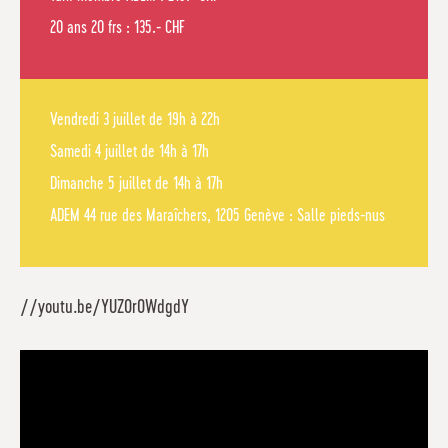
20 ans 20 frs : 135.- CHF
Vendredi 3 juillet de 19h à 22h
Samedi 4 juillet de 14h à 17h
Dimanche 5 juillet de 14h à 17h
ADEM 44 rue des Maraîchers, 1205 Genève : Salle pieds-nus
//youtu.be/YUZOr0WdgdY