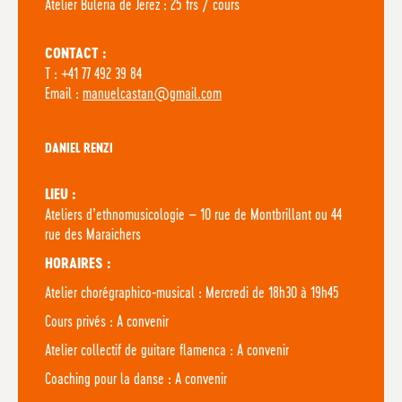
Atelier Buleria de Jerez : 25 frs / cours
CONTACT :
T : +41 77 492 39 84
Email :
manuelcastan@gmail.com
DANIEL RENZI
LIEU :
Ateliers d’ethnomusicologie – 10 rue de Montbrillant ou 44
rue des Maraichers
HORAIRES :
Atelier chorégraphico-musical : Mercredi de 18h30 à 19h45
Cours privés : A convenir
Atelier collectif de guitare flamenca : A convenir
Coaching pour la danse : A convenir