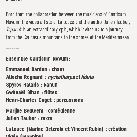
Born from the collaboration between the musicians of Canticum
Novum, the video artists of La Louce and the author Julien Tauber,
Tapanak
is an extraordinary epic, which invites us to a journey
from the Caucasus mountains to the shores of the Mediterranean.
-------
Ensemble Canticum Novum :
Emmanuel Bardon : chant
Aliocha Regnard :
nyckelharpa
et
fidula
Spyros Halaris : kanun
Gwénaël Bihan : flûtes
Henri-Charles Caget : percussions
Marijke Bedleem : comédienne
Julien Tauber : texte
La Louce (Marine Delcroix et Vincent Rubin) : création
vidéo (mapping)