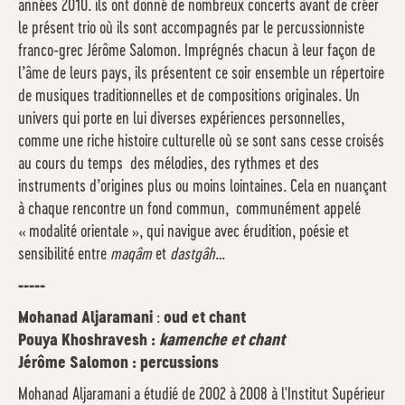
années 2010. ils ont donné de nombreux concerts avant de créer
le présent trio où ils sont accompagnés par le percussionniste
franco-grec Jérôme Salomon. Imprégnés chacun à leur façon de
l’âme de leurs pays, ils présentent ce soir ensemble un répertoire
de musiques traditionnelles et de compositions originales. Un
univers qui porte en lui diverses expériences personnelles,
comme une riche histoire culturelle où se sont sans cesse croisés
au cours du temps des mélodies, des rythmes et des
instruments d’origines plus ou moins lointaines. Cela en nuançant
à chaque rencontre un fond commun, communément appelé
« modalité orientale », qui navigue avec érudition, poésie et
sensibilité entre
maqâm
et
dastgâh
…
-----
Mohanad Aljaramani
:
oud et chant
Pouya Khoshravesh :
kamenche et chant
Jérôme Salomon :
percussions
Mohanad Aljaramani a étudié de 2002 à 2008 à l'Institut Supérieur