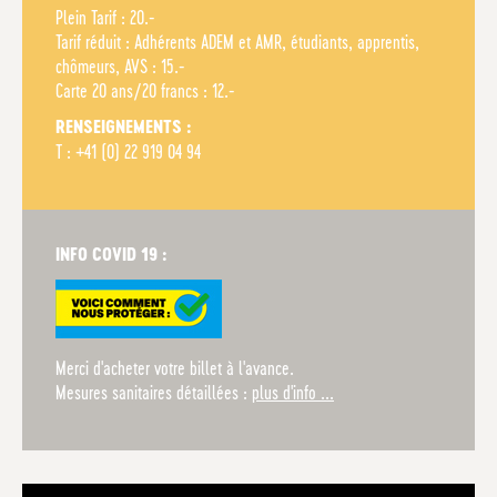
Plein Tarif : 20.-
Tarif réduit : Adhérents ADEM et AMR, étudiants, apprentis,
chômeurs, AVS : 15.-
Carte 20 ans/20 francs : 12.-
RENSEIGNEMENTS :
T : +41 (0) 22 919 04 94
INFO COVID 19 :
Merci d'acheter votre billet à l'avance.
Mesures sanitaires détaillées :
plus d'info ...