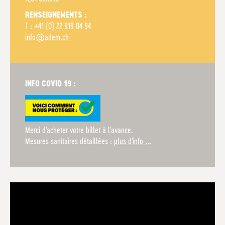
RENSEIGNEMENTS :
T : +41 (0) 22 919 04 94
info@adem.ch
INFO COVID 19 :
Merci d'acheter votre billet à l'avance.
Mesures sanitaires détaillées :
plus d'info ...