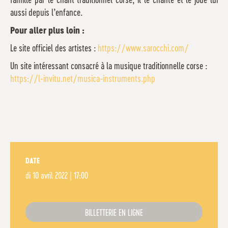
famille par le chant traditionnel corse, il le chante et le joue lui
aussi depuis l’enfance.
Pour aller plus loin :
Le site officiel des artistes :
https://www.sarocchi.com/
Un site intéressant consacré à la musique traditionnelle corse :
https://l-invitu.net/musica-instruments.php
DATE
di
10 avril 2022 | 17:00
BILLETTERIE EN LIGNE