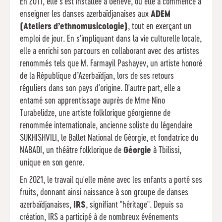
En 2011, elle s'est installée à Genève, où elle a commencé à
enseigner les danses azerbaïdjanaises aux
ADEM
(Ateliers d’ethnomusicologie)
, tout en exerçant un
emploi de jour. En s'impliquant dans la vie culturelle locale,
elle a enrichi son parcours en collaborant avec des artistes
renommés tels que M. Farmayil Pashayev, un artiste honoré
de la République d’Azerbaïdjan, lors de ses retours
réguliers dans son pays d'origine. D'autre part, elle a
entamé son apprentissage auprès de Mme Nino
Turabelidze, une artiste folklorique géorgienne de
renommée internationale, ancienne soliste du légendaire
SUKHISHVILI, le Ballet National de Géorgie, et fondatrice du
NABADI, un théâtre folklorique de
Géorgie
à Tbilissi,
unique en son genre.
En 2021, le travail qu'elle mène avec les enfants a porté ses
fruits, donnant ainsi naissance à son groupe de danses
azerbaïdjanaises,
IRS
, signifiant "héritage". Depuis sa
création, IRS a participé à de nombreux événements