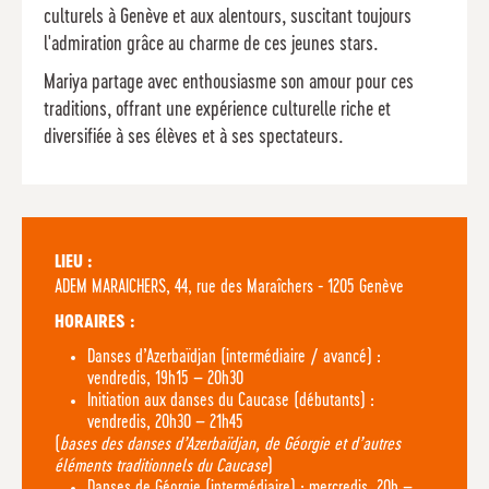
culturels à Genève et aux alentours, suscitant toujours
l'admiration grâce au charme de ces jeunes stars.
Mariya partage avec enthousiasme son amour pour ces
traditions, offrant une expérience culturelle riche et
diversifiée à ses élèves et à ses spectateurs.
LIEU :
ADEM MARAICHERS, 44, rue des Maraîchers - 1205 Genève
HORAIRES :
Danses d’Azerbaïdjan (intermédiaire / avancé) :
vendredis, 19h15 – 20h30
Initiation aux danses du Caucase (débutants) :
vendredis, 20h30 – 21h45
(
bases des danses d’Azerbaïdjan, de Géorgie et d’autres
éléments traditionnels du Caucase
)
Danses de Géorgie (intermédiaire) : mercredis, 20h –