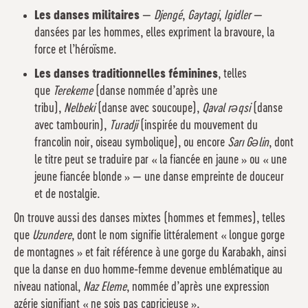
Les danses militaires
—
Djengé
,
Gaytagi
,
Igidler
—
dansées par les hommes, elles expriment la bravoure, la
force et l’héroïsme.
Les danses traditionnelles féminines
, telles
que
Terekeme
(danse nommée d’après une
tribu),
Nelbeki
(danse avec soucoupe),
Qaval rəqsi
(danse
avec tambourin),
Turadji
(inspirée du mouvement du
francolin noir, oiseau symbolique), ou encore
Sarı Gəlin
, dont
le titre peut se traduire par « la fiancée en jaune » ou « une
jeune fiancée blonde » — une danse empreinte de douceur
et de nostalgie.
On trouve aussi des danses mixtes (hommes et femmes), telles
que
Uzundere
, dont le nom signifie littéralement « longue gorge
de montagnes » et fait référence à une gorge du Karabakh, ainsi
que la danse en duo homme-femme devenue emblématique au
niveau national,
Naz Eleme
, nommée d’après une expression
azérie signifiant « ne sois pas capricieuse ».