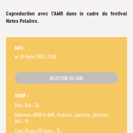
Coproduction avec l’AMR dans le cadre du festival
Notes Polaires.
DATE
ve
28 février 2020 | 21:00
BILLETTERIE EN LIGNE
TARIF :
Plein Tarif : 20.-
Adhérents ADEM et AMR, étudiants, apprentis, chômeurs,
AVS : 15.-
Carte 20 ans/20 francs : 12.-