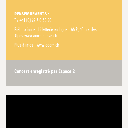
RENSEIGNEMENTS :
T : +41 (0) 22 716 56 30
Prélocation et billetterie en ligne : AMR, 10 rue des
Alpes
www.amr-geneve.ch
Plus d’infos :
www.adem.ch
Concert enregistré par Espace 2