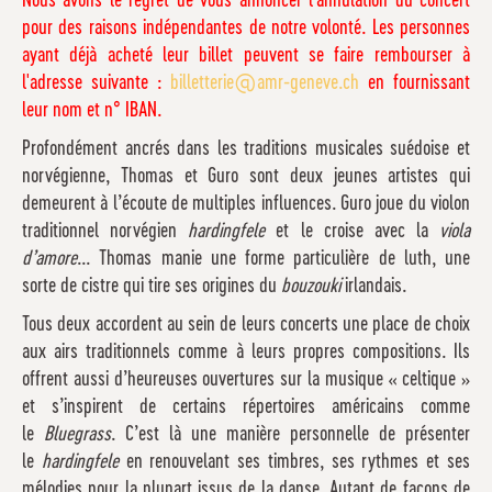
Nous avons le regret de vous annoncer l'annulation du concert
pour des raisons indépendantes de notre volonté. Les personnes
ayant déjà acheté leur billet peuvent se faire rembourser à
l'adresse suivante :
billetterie@amr-geneve.ch
en fournissant
leur nom et n° IBAN.
Profondément ancrés dans les traditions musicales suédoise et
norvégienne, Thomas et Guro sont deux jeunes artistes qui
demeurent à l’écoute de multiples influences. Guro joue du violon
traditionnel norvégien
hardingfele
et le croise avec la
viola
d’amore
... Thomas manie une forme particulière de luth, une
sorte de cistre qui tire ses origines du
bouzouki
irlandais.
Tous deux accordent au sein de leurs concerts une place de choix
aux airs traditionnels comme à leurs propres compositions. Ils
offrent aussi d’heureuses ouvertures sur la musique « celtique »
et s’inspirent de certains répertoires américains comme
le
Bluegrass
. C’est là une manière personnelle de présenter
le
hardingfele
en renouvelant ses timbres, ses rythmes et ses
mélodies pour la plupart issus de la danse. Autant de façons de