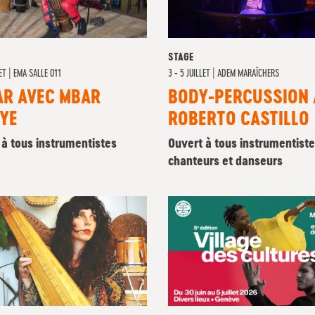
STAGE
LET
|
EMA SALLE 011
3 - 5 JUILLET
|
ADEM MARAÎCHERS
AR AVEC MBAR
BODY-PERCUSSION 
YE
ROBERTO CASTILLO
 à tous instrumentistes
Ouvert à tous instrumentiste
chanteurs et danseurs