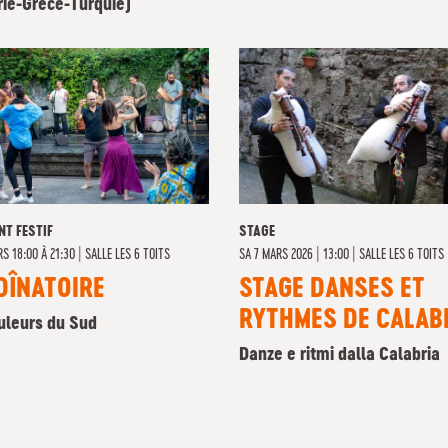
rie-Grèce-Turquie)
NT FESTIF
STAGE
S 18:00 À 21:30
|
SALLE LES 6 TOITS
SA
7 MARS 2026 | 13:00
|
SALLE LES 6 TOITS
DÎNATOIRE
STAGE DANSES ET
RYTHMES DE CALAB
uleurs du Sud
Danze e ritmi dalla Calabria