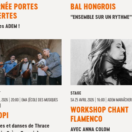
RNÉE PORTES
BAL HONGROIS
ERTES
“ENSEMBLE SUR UN RYTHME”
les ADEM !
T
STAGE
 2026 | 20:00
|
EMA (ÉCOLE DES MUSIQUES
SA
25 AVRIL 2026 | 16:00
|
ADEM MARAÎCHER
)
WORKSHOP CHANT
OPI
FLAMENCO
es et danses de Thrace
AVEC ANNA COLOM