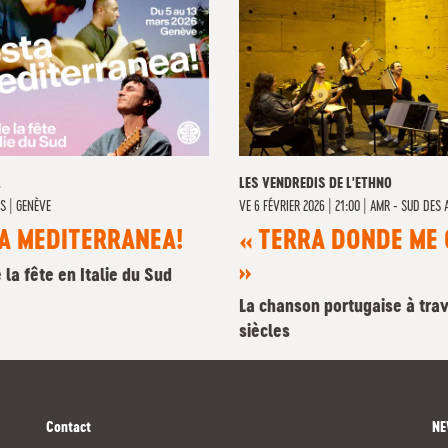
L
LES VENDREDIS DE L'ETHNO
RS
|
GENÈVE
VE
6 FÉVRIER 2026 | 21:00
|
AMR - SUD DES 
A MEDITERRANEA!
« TERRA DONDE ME 
»
e la fête en Italie du Sud
La chanson portugaise à trav
siècles
Contact
NE