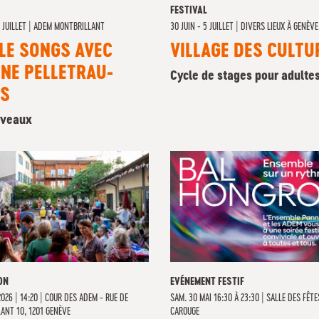
FESTIVAL
2 JUILLET
|
ADEM MONTBRILLANT
30 JUIN - 5 JUILLET
|
DIVERS LIEUX À GENÈVE
LE SONGS AVEC
VILLAGE DES CULTU
NE PELLETRAU-
Cycle de stages pour adulte
IS
iveaux
ON
EVÉNEMENT FESTIF
2026 | 14:20
|
COUR DES ADEM - RUE DE
SAM. 30 MAI 16:30 À 23:30
|
SALLE DES FÊTE
ANT 10, 1201 GENÈVE
CAROUGE