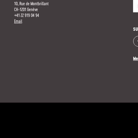
10, Rue de Montbrillant
CH-1201 Genève
+41 22 919 04 94
S'
Email
SU
Me