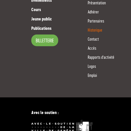
Evénements
Présentation
Cours
Adhérer
Jeune public
Partenaires
Publications
Historique
Contact
BILLETTERIE
Accès
Rapports d'activité
Logos
Emploi
Avec le soutien :