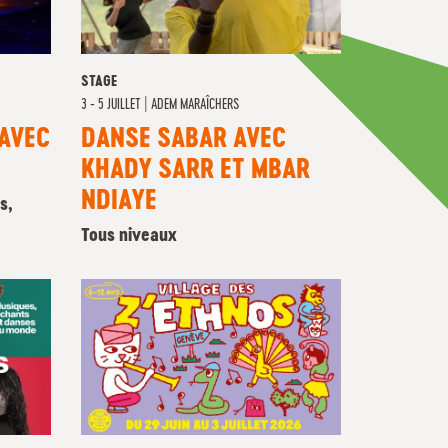
STAGE
3 - 5 JUILLET
|
ADEM MARAÎCHERS
AVEC
DANSE SABAR AVEC
KHADY SARR ET MBAR
NDIAYE
s,
Tous niveaux