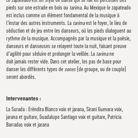
Le
zapateado
est un style de danse qui se fait en percutant des
pieds sur une estrade en bois ou
tarima
. Au Mexique le zapateado
est inclus comme un élément fondamental de la musique à
l’instar des autres instruments. La
tarima
est le foyer, le lieu de
séduction et de jeu entre les danseurs, où les pieds dialoguent au
rythme de la musique. Accompagnés par la musique et la poésie,
danseurs et danseuses se relayent toute la nuit, faisant preuve
d’agilité pour séduire et prolonger la veillée. La
tarima
ne
doit jamais rester vide. Dans cet atelier, les pas de base pour
danser les différents types de
sones
(de groupe, ou de couple)
seront abordés.
Intervenantes :
La Surada : Eréndira Blanco voix et jarana, Sirani Guevara voix,
jarana et guitare, Guadalupe Santiago voix et guitare, Patricia
Barradas voix et jarana