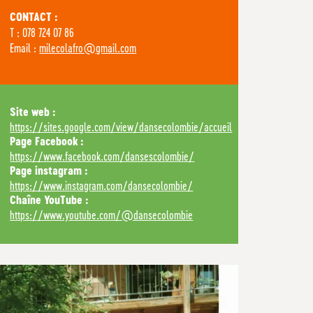
CONTACT :
T : 078 724 07 86
Email :
milecolafro@gmail.com
Site web :
https://sites.google.com/view/dansecolombie/accueil
Page Facebook :
https://www.facebook.com/dansescolombie/
Page instagram :
https://www.instagram.com/dansecolombie/
Chaîne YouTube :
https://www.youtube.com/@dansecolombie