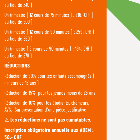
au lieu de 240 )
Un trimestre ( 12 cours de 75 minutes ) : 216.-CHF (
au lieu de 300 )
Un trimestre ( 12 cours de 90 minutes ) : 259.-CHF (
au lieu de 360 )
Un trimestre ( 9 cours de 90 minutes ) : 194.-CHF (
au lieu de 270 )
RÉDUCTIONS
Réduction de 50% pour les enfants accompagnés (
mineurs de 12 ans )
Réduction de 15% pour les jeunes moins de 26 ans
Réduction de 10% pour les étudiants, chômeurs,
AVS. Sur présentation d’une pièce justificative
⚠️
Les réductions ne sont pas cumulables.
Inscription obligatoire annuelle aux ADEM :
50.- CHF