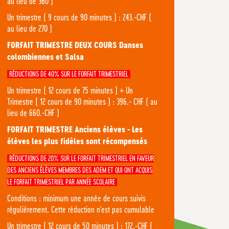
au lieu de 360 )
Un trimestre ( 9 cours de 90 minutes ) : 243.-CHF (
au lieu de 270 )
FORFAIT TRIMESTRE DEUX COURS Danses
colombiennes et Salsa
RÉDUCTIONS DE 40% SUR LE FORFAIT TRIMESTRIEL
Un trimestre ( 12 cours de 75 minutes ) + Un
Trimestre ( 12 cours de 90 minutes ) : 396.- CHF ( au
lieu de 660.-CHF )
FORFAIT TRIMESTRE Anciens élèves - Les
élèves les plus fidèles sont récompensés
RÉDUCTIONS DE 20% SUR LE FORFAIT TRIMESTRIEL EN FAVEUR
DES ANCIENS ÉLÈVES MEMBRES DES ADEM ET QUI ONT ACQUIS
LE FORFAIT TRIMESTRIEL PAR ANNÉE SCOLAIRE
Conditions : minimum une année de cours suivis
régulièrement. Cette réduction n'est pas cumulable
Un trimestre ( 12 cours de 50 minutes ) : 172.-CHF (