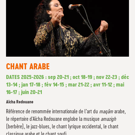
CHANT ARABE
DATES 2025-2026 : sep 20-21 ; oct 18-19 ; nov 22-23 ; déc
13-14 ; jan 17-18 ; fév 14-15 ; mar 21-22 ; avr 11-12 ; mai
16-17 ; juin 20-21
Aïcha Redouane
Référence de renommée internationale de l’art du
maqâm
arabe,
le répertoire d'Aïcha Redouane englobe la musique
amazigh
(berbère), le jazz-blues, le chant lyrique occidental, le chant
classique arabe et le chant soufi.