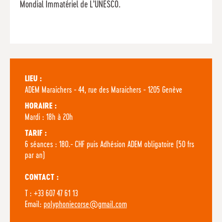
Mondial Immatériel de L’UNESCO.
LIEU :
ADEM Maraichers - 44, rue des Maraichers - 1205 Genève
HORAIRE :
Mardi : 18h à 20h
TARIF :
6 séances : 180.- CHF puis Adhésion ADEM obligatoire (50 frs
par an)
CONTACT :
T : +33 607 47 61 13
Email:
polyphoniecorse@gmail.com