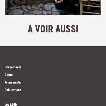
A VOIR AUSSI
Evénements
Cours
Jeune public
Publications
Les ADEM