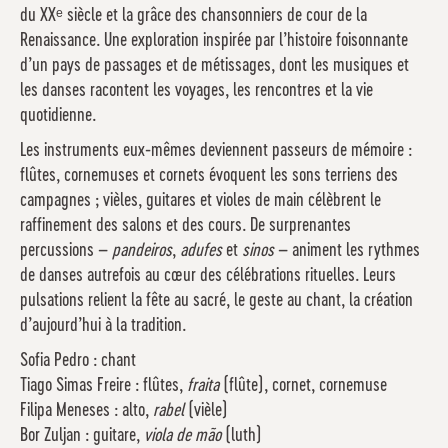
du XXᵉ siècle et la grâce des chansonniers de cour de la
Renaissance. Une exploration inspirée par l’histoire foisonnante
d’un pays de passages et de métissages, dont les musiques et
les danses racontent les voyages, les rencontres et la vie
quotidienne.
Les instruments eux-mêmes deviennent passeurs de mémoire :
flûtes, cornemuses et cornets évoquent les sons terriens des
campagnes ; vièles, guitares et violes de main célèbrent le
raffinement des salons et des cours. De surprenantes
percussions –
pandeiros
,
adufes
et
sinos
– animent les rythmes
de danses autrefois au cœur des célébrations rituelles. Leurs
pulsations relient la fête au sacré, le geste au chant, la création
d’aujourd’hui à la tradition.
Sofia Pedro : chant
Tiago Simas Freire : flûtes,
fraita
(flûte), cornet, cornemuse
Filipa Meneses : alto,
rabel
(vièle)
Bor Zuljan : guitare,
viola de mão
(luth)