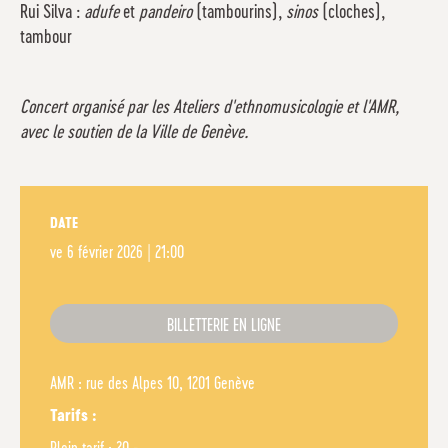
Rui Silva :
adufe
et
pandeiro
(tambourins),
sinos
(cloches),
tambour
Concert organisé par les Ateliers d'ethnomusicologie et l'AMR,
avec le soutien de la Ville de Genève.
DATE
ve
6 février 2026 | 21:00
BILLETTERIE EN LIGNE
AMR : rue des Alpes 10, 1201 Genève
Tarifs :